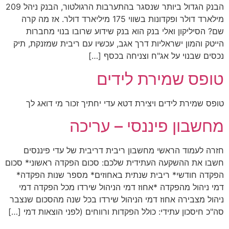
הבנק הגדול ביותר שנסגר בהתערבות הרגולטור, הבנק ניהל 209
מילארד דולר ופקדונות בשווי 175 מיליארד דולר. אז מה קרה
שם? הסיליקון ואלי בנק הוא בנק שידוע שרובו בנוי מחברות
הייטק והמון ישראליות דרך אגב, עכשיו עם ריבית שמזנקת, תיק
נכסים שבנוי על אג"ח וצניחה בכסף […]
טופס שמירת לידים
טופס שמירת לידים ויצירת דטא עדי יחתיך זכור מי דואג לך
מחשבון פיננסי – עריכה
חזרה לעמוד הראשי מחשבון ריבית דריבית של עדי פיננסים
חשבו את ההשקעה העתידית שלכם: סכום הפקדה ראשוני* סכום
הפקדה חודשי* ריבית שנתית באחוזים* מספר שנות הפקדה*
דמי ניהול מהפקדה *אחוז דמי הניהול שירדו מכל הפקדה דמי
ניהול מצבירה אחוז דמי הניהול שירדו בכל שנה מהסכום שנצבר
סה"כ חיסכון עתידי: כולל הפקדות ורווחים (לפני הוצאות דמי […]