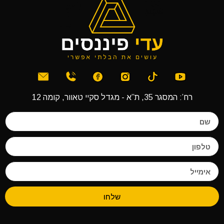
רח’: המסגר 35, ת”א - מגדל סקיי טאוור, קומה 12
שלחו