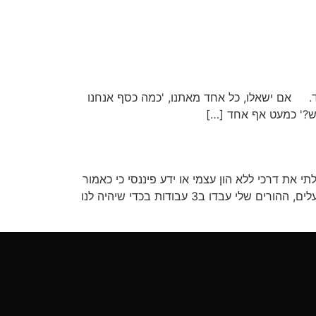
ד. אם ישאלו, כל אחד מאתנו, 'כמה כסף אנחנו
דש?' כמעט אף אחד […]
את דרכי ללא הון עצמי או ידע פיננסי כי כאמור
לא מלמדים אותנו בבית הספר תכנון פיננסי ומושגים כמו ריבית דריבית או מינוף השקעות. הגעתי ממשפחה ממעמד הפועלים, ההורים שלי עבדו ב3 עבודות בכדי שיהיה לנו