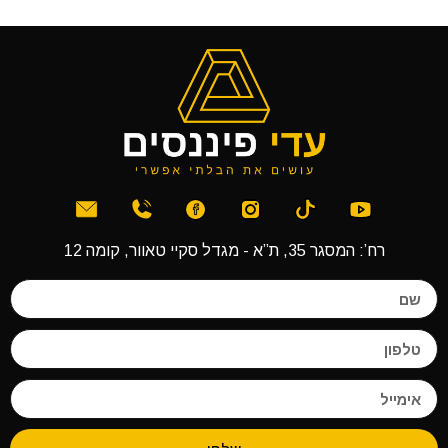
רח’: המסגר 35, ת”א - מגדל סקיי טאוור, קומה 12