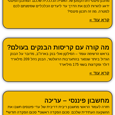
מתכנן פיננסי הינו הקפטן של האונייה הכלכלית שלכם. המתכנן הפיננסי
ידאג להורות לכם את הדרך עד ליעדים הכלכליים שסימנתם לכם
למטרה. מה זה תכנון פיננסי?
קרא עוד »
מה קורה עם קריסות הבנקים בעולם?
בראש הרשימה עומד – הסילקון ואלי בנק בארה"ב, מדובר על הבנק
הגדול ביותר שנסגר בהתערבות הרגולטור, הבנק ניהל 209 מילארד
דולר ופקדונות בשווי 175 מיליארד
קרא עוד »
מחשבון פיננסי – עריכה
חזרה לעמוד הראשי מחשבון ריבית דריבית של עדי פיננסים חשבו את
ההשקעה העתידית שלכם: סכום הפקדה ראשוני* סכום הפקדה חודשי*